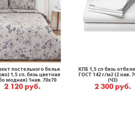
ект постельного белья
КПБ 1,5 сп бязь отбел
во) 1,5 сп. бязь цветная
ГОСТ 142 г/м2 (2 нав. 7
бо модная) 1нав. 70х70
(ЧЗ)
плот.125г/м2
2 120 руб.
2 300 руб.