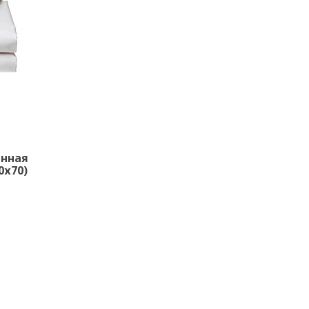
енная
0х70)