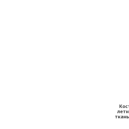
Кос
летн
ткань