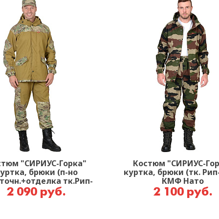
стюм "СИРИУС-Горка"
Костюм "СИРИУС-Гор
уртка, брюки (п-но
куртка, брюки (тк. Рип
точн.+отделка тк.Рип-
КМФ Нато
стоп) Мультикам
2 090 руб.
2 100 руб.