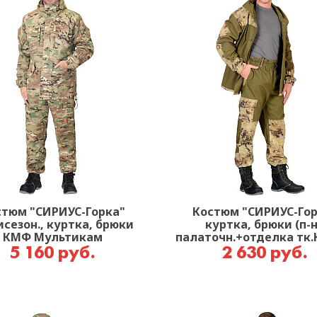
стюм "СИРИУС-Горка"
Костюм "СИРИУС-Гор
сезон., куртка, брюки
куртка, брюки (п-
КМФ Мультикам
палаточн.+отделка тк.
КМФ Саванна
5 160 руб.
2 630 руб.