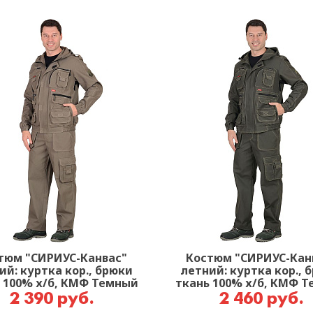
тюм "СИРИУС-Канвас"
Костюм "СИРИУС-Кан
ий: куртка кор., брюки
летний: куртка кор., 
 100% х/б, КМФ Темный
ткань 100% х/б, КМФ 
песок
хаки
2 390 руб.
2 460 руб.