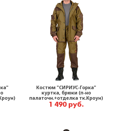
ка"
Костюм "СИРИУС-Горка"
но
куртка, брюки (п-но
Кроун)
палаточн.+отделка тк.Кроун)
Хаки
1 490 руб.