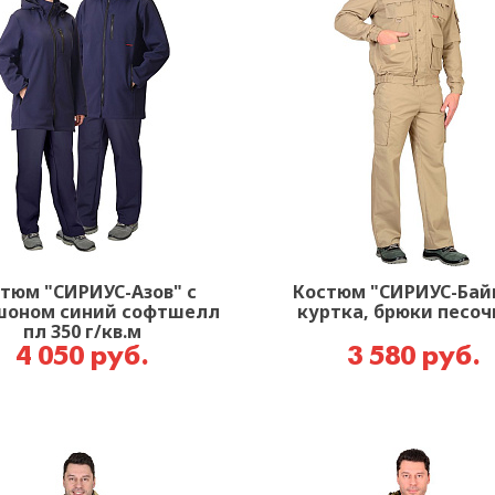
тюм "СИРИУС-Азов" с
Костюм "СИРИУС-Бай
шоном синий софтшелл
куртка, брюки песо
пл 350 г/кв.м
4 050 руб.
3 580 руб.