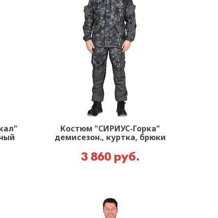
кал"
Костюм "СИРИУС-Горка"
чный
демисезон., куртка, брюки
3 860 руб.