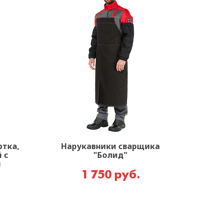
ртка,
Нарукавники сварщика
 с
"Болид"
и
1 750 руб.