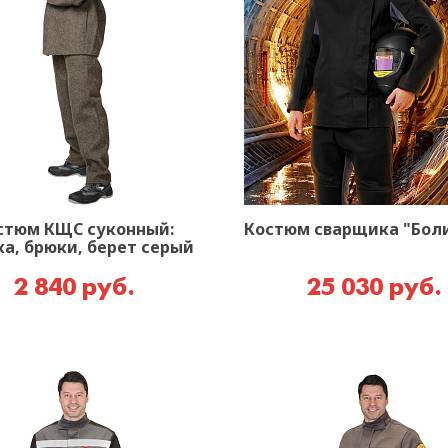
стюм КЩС суконный:
Костюм сварщика "Бол
ка, брюки, берет серый
2 840 руб.
25 030 руб.