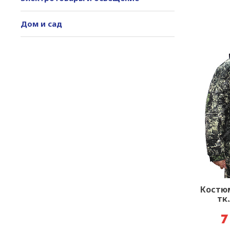
Дом и сад
Костю
тк
7